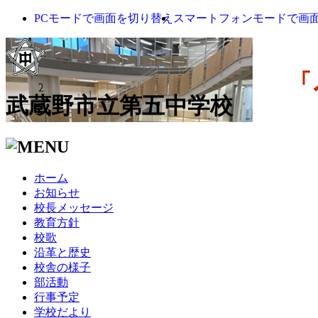
PCモードで画面を切り替え
スマートフォンモードで画
武蔵野市立第五中学校
ホーム
お知らせ
校長メッセージ
教育方針
校歌
沿革と歴史
校舎の様子
部活動
行事予定
学校だより